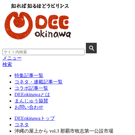
メニュー
検索
特集記事一覧
コネタ・連載記事一覧
コラボ記事一覧
DEEokinawaとは
まんじゅう協賛
お問い合わせ
DEEokinawaトップ
コネタ
沖縄の屋上から vol.3 那覇市牧志第一公設市場