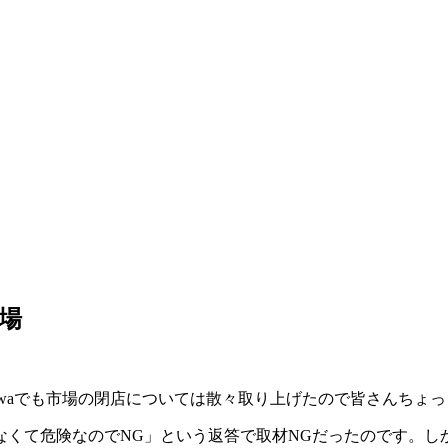
場
nawaでも市場の閉店については散々取り上げたので皆さんちょ
なくて危険なのでNG」という返答で取材NGだったのです。し