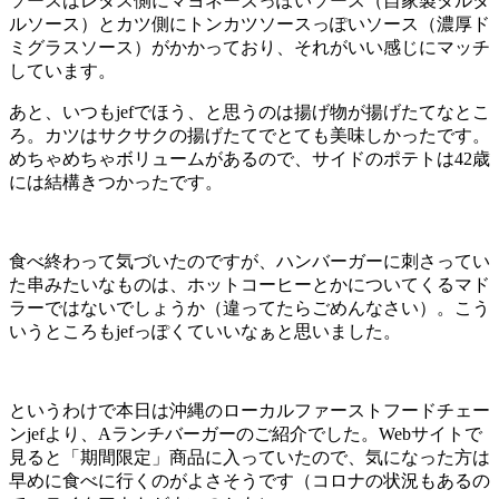
ソースはレタス側にマヨネーズっぽいソース（自家製タルタ
ルソース）とカツ側にトンカツソースっぽいソース（濃厚ド
ミグラスソース）がかかっており、それがいい感じにマッチ
しています。
あと、いつもjefでほう、と思うのは揚げ物が揚げたてなとこ
ろ。カツはサクサクの揚げたてでとても美味しかったです。
めちゃめちゃボリュームがあるので、サイドのポテトは42歳
には結構きつかったです。
食べ終わって気づいたのですが、ハンバーガーに刺さってい
た串みたいなものは、ホットコーヒーとかについてくるマド
ラーではないでしょうか（違ってたらごめんなさい）。こう
いうところもjefっぽくていいなぁと思いました。
というわけで本日は沖縄のローカルファーストフードチェー
ンjefより、Aランチバーガーのご紹介でした。Webサイトで
見ると「期間限定」商品に入っていたので、気になった方は
早めに食べに行くのがよさそうです（コロナの状況もあるの