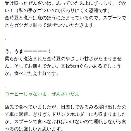
受け取ったぜんざいは、思っていた以上にずっしり、でか
い！（私の手がゴツいので伝わりにくく恐縮です）
金時豆と煮汁は底のほうにたまっているので、スプーンで
氷をガツガツ掘って混ぜつついただきます。
う、うまーーーーー！
柔らかく煮込まれた金時豆のやさしい甘さがたまりませ
ん。そしてお餅もでかい。直径5cmぐらいあるでしょう
か。食べごたえ十分です。
コーヒーじゃないよ、ぜんざいだよ
店先で食べていましたが、日差しでみるみる溶け出したの
で車に退避。ぎりぎりドリンクホルダーにも収まりました
が、スプーンで食べなければいけないので運転しながら食
べるのは厳しいと思います。