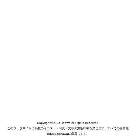
Copyright©DEEokinawa All Rights Reserved.
このウェブサイトに掲載のイラスト・写真・文章の無断転載を禁じます。すべての著作権
はDEEokinawaに帰属します。