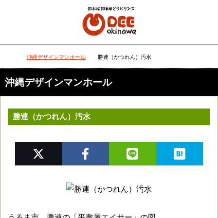
メニュー
検
沖縄デザインマンホール
勝連（かつれん）汚水
DEEokinawaトップ
沖縄デザインマンホール
勝連（かつれん）汚水
うるま市。勝連の「平敷屋エイサー」の図。