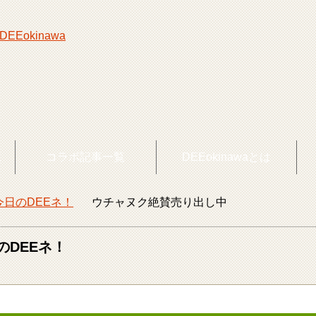
覧
コラボ記事一覧
DEEokinawaとは
今日のDEEネ！
ウチャヌク絶賛売り出し中
okinawaトップ
のDEEネ！