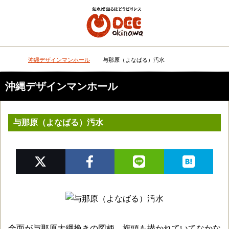
メニュー
検
沖縄デザインマンホール
与那原（よなばる）汚水
DEEokinawaトップ
沖縄デザインマンホール
与那原（よなばる）汚水
全面が与那原大綱挽きの図柄。旗頭も描かれていてなかな