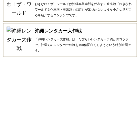
おきなわ！ザ・ワールドは沖縄本島南部を代表する観光地「おきなわ
ワールド文化王国・玉泉洞」の誰もが気づかないような小さな見どこ
ろを紹介するコンテンツです。
沖縄レンタカー大作戦
「沖縄レンタカー大作戦」は、たびらいレンタカー予約とのコラボ
で、沖縄でのレンタカーの旅を100倍面白くしようという特別企画で
す。