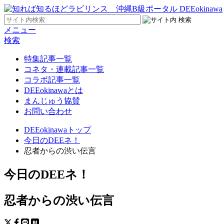
メニュー
検索
特集記事一覧
コネタ・連載記事一覧
コラボ記事一覧
DEEokinawaとは
まんじゅう協賛
お問い合わせ
DEEokinawaトップ
今日のDEEネ！
忍者からの渋い伝言
今日のDEEネ！
忍者からの渋い伝言