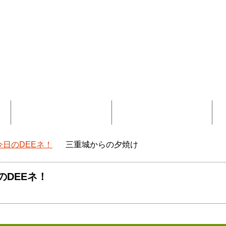
覧
コラボ記事一覧
DEEokinawaとは
今日のDEEネ！
三重城からの夕焼け
okinawaトップ
のDEEネ！