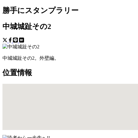
勝手にスタンプラリー
中城城趾その2
中城城趾その2。外壁編。
位置情報