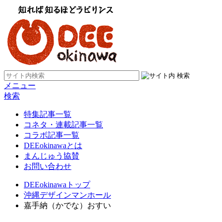
メニュー
検索
特集記事一覧
コネタ・連載記事一覧
コラボ記事一覧
DEEokinawaとは
まんじゅう協賛
お問い合わせ
DEEokinawaトップ
沖縄デザインマンホール
嘉手納（かでな）おすい