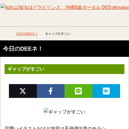
メニュー
検
今日のDEEネ！
ギャップがすごい
DEEokinawaトップ
今日のDEEネ！
ギャップがすごい
可愛いイラストだけど内容は不発弾注意のチラシ