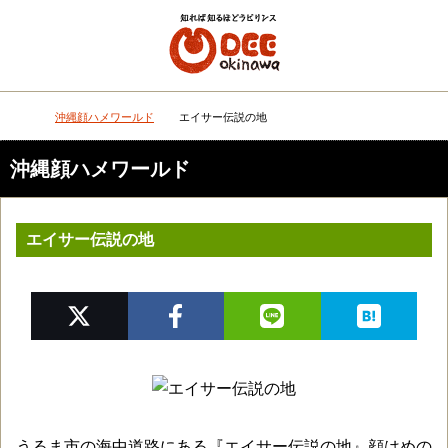
メニュー
検
沖縄顔ハメワールド
エイサー伝説の地
DEEokinawaトップ
沖縄顔ハメワールド
エイサー伝説の地
うるま市の海中道路にある『エイサー伝説の地』顔はめの