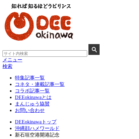
メニュー
検索
特集記事一覧
コネタ・連載記事一覧
コラボ記事一覧
DEEokinawaとは
まんじゅう協賛
お問い合わせ
DEEokinawaトップ
沖縄顔ハメワールド
新石垣空港開港記念