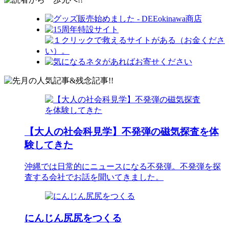
【大人の社会科見学】不発弾の磁気探査を体
験してきた
沖縄では日常的にニュースになる不発弾。不発弾を探
査する会社でお話を聞いてきました。
にんじん尻尻をつくる