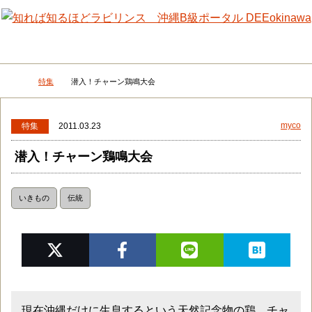
メニュー
検
特集
潜入！チャーン鶏鳴大会
DEEokinawaトップ
myco
特集
2011.03.23
潜入！チャーン鶏鳴大会
いきもの
伝統
現在沖縄だけに生息するという天然記念物の鶏、チャ