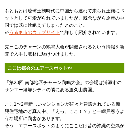
もともとは琉球王朝時代に中国から連れて来られ王族にペ
ットとして可愛がられていましたが、残念ながら原産の中
国では既に途絶えてしまったとのこと。
※
うるま市のウェブサイト
で詳しく紹介されています。
先日このチャーンの鶏鳴大会が開催されるという情報を新
聞で入手し取材に駆けつけました。
ここは都会のエアースポットか
「第23回 南部地区チャーン鶏鳴大会」の会場は浦添市の
サンエー経塚シティの隣にある渡久山農園。
ここ1〜2年新しいマンションが続々と建設されている新
興住宅地のど真ん中、「えっ、ここ！？」と一瞬戸惑うよ
うな場所に鶏舎があります。
そう、エアースポットのようにここだけ昔の沖縄の空気が