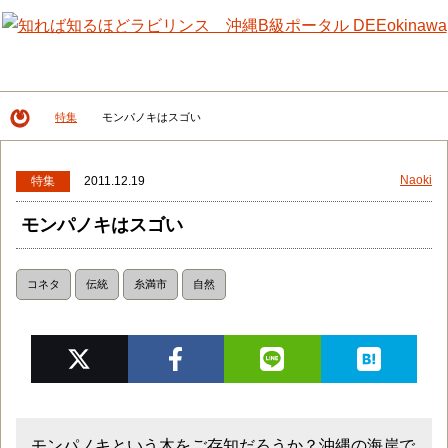
メニュー
検
特集
モンパノキはスゴい
DEEokinawaトップ
Naoki
特集
2011.12.19
モンパノキはスゴい
コネタ
伝統
糸満市
自然
モンパノキという木をご存知だろうか？沖縄の海岸で