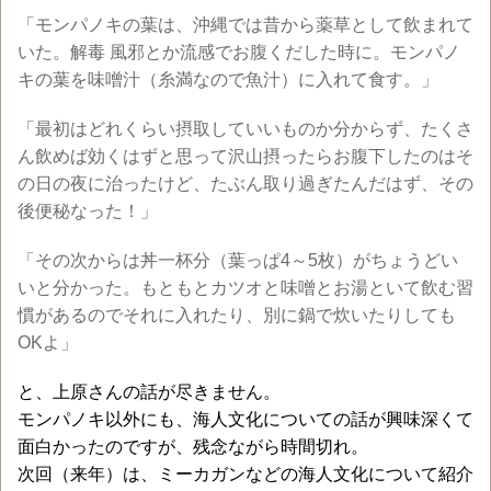
「モンパノキの葉は、沖縄では昔から薬草として飲まれて
いた。解毒 風邪とか流感でお腹くだした時に。モンパノ
キの葉を味噌汁（糸満なので魚汁）に入れて食す。」
「最初はどれくらい摂取していいものか分からず、たくさ
ん飲めば効くはずと思って沢山摂ったらお腹下したのはそ
の日の夜に治ったけど、たぶん取り過ぎたんだはず、その
後便秘なった！」
「その次からは丼一杯分（葉っぱ4～5枚）がちょうどい
いと分かった。もともとカツオと味噌とお湯といて飲む習
慣があるのでそれに入れたり、別に鍋で炊いたりしても
OKよ」
と、上原さんの話が尽きません。
モンパノキ以外にも、海人文化についての話が興味深くて
面白かったのですが、残念ながら時間切れ。
次回（来年）は、ミーカガンなどの海人文化について紹介