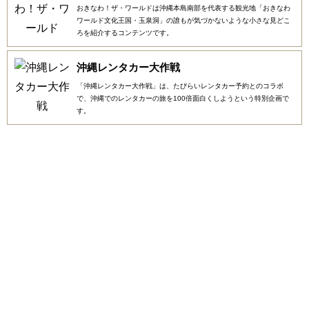
おきなわ！ザ・ワールドは沖縄本島南部を代表する観光地「おきなわ
ワールド文化王国・玉泉洞」の誰もが気づかないような小さな見どこ
ろを紹介するコンテンツです。
沖縄レンタカー大作戦
「沖縄レンタカー大作戦」は、たびらいレンタカー予約とのコラボ
で、沖縄でのレンタカーの旅を100倍面白くしようという特別企画で
す。