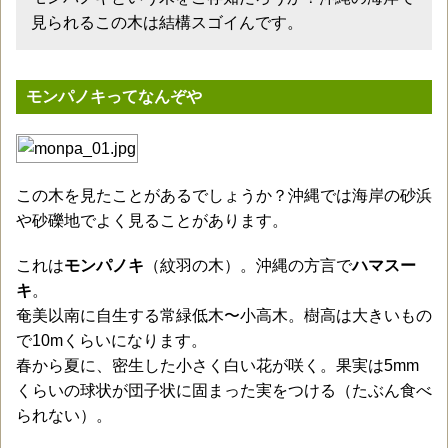
見られるこの木は結構スゴイんです。
モンパノキってなんぞや
この木を見たことがあるでしょうか？沖縄では海岸の砂浜
や砂礫地でよく見ることがあります。
これは
モンパノキ
（紋羽の木）。沖縄の方言で
ハマスー
キ
。
奄美以南に自生する常緑低木〜小高木。樹高は大きいもの
で10mくらいになります。
春から夏に、密生した小さく白い花が咲く。果実は5mm
くらいの球状が団子状に固まった実をつける（たぶん食べ
られない）。