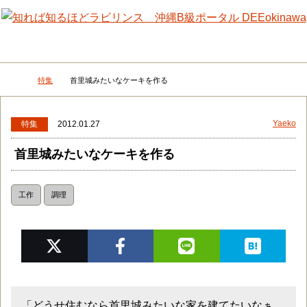
メニュー
検
特集
首里城みたいなケーキを作る
DEEokinawaトップ
Yaeko
特集
2012.01.27
首里城みたいなケーキを作る
工作
調理
「どうせ住むなら首里城みたいな家を建てたいなぁ