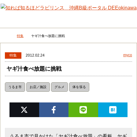
メニュー
検
特集
ヤギ汁食べ放題に挑戦
DEEokinawaトップ
myco
特集
2012.02.24
ヤギ汁食べ放題に挑戦
うるま市
お店／施設
グルメ
体を張る
うるま市で見かけた「ヤギ汁食べ放題」の看板。ヤギ