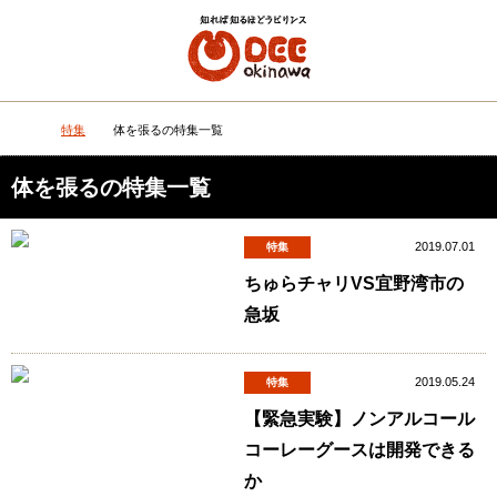
メニュー
検
特集
体を張るの特集一覧
DEEokinawaトップ
体を張るの特集一覧
2019.07.01
特集
ちゅらチャリVS宜野湾市の
急坂
2019.05.24
特集
【緊急実験】ノンアルコール
コーレーグースは開発できる
か