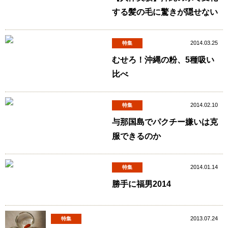
する髪の毛に驚きが隠せない
2014.03.25
特集
むせろ！沖縄の粉、5種吸い
比べ
2014.02.10
特集
与那国島でパクチー嫌いは克
服できるのか
2014.01.14
特集
勝手に福男2014
2013.07.24
特集