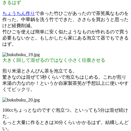
きるはず
ちょうちん作り
で余った竹ひごがあったので茶筅風なものを
作った。中華鍋を洗う竹でできた、ささらを買おうと思った
けど経費削減。
竹ひごを使えば簡単に安く似たようなものが作れるので買う
必要もないかと。もしかしたら家にある泡立て器でもできる
はず。
大きく回して混ぜるのではなく小さく往復させる
煎り米湯とさんぴん茶を泡立てる。
驚きなのは混ぜて5秒くらいで泡立ちはじめる。これが煎り
米湯の力なのか！というか自家製茶筅が予想以上に使いやす
くてビックリ。
100ccちょっとなのですぐ泡立つ。といっても5分は混ぜ続け
た。
もっと大量に作るときは30分くらいかかるはず。結構しんど
い。