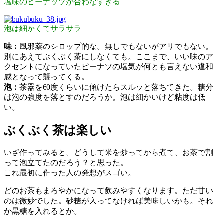
塩味のピーナッツが合わなすぎる
泡は細かくてサラサラ
味：
風邪薬のシロップ的な。無しでもないがアリでもない。
別にあえてぶくぶく茶にしなくても。ここまで、いい味のア
クセントになっていたピーナツの塩気が何とも言えない違和
感となって襲ってくる。
泡：
茶器を60度くらいに傾けたらスルッと落ちてきた。糖分
は泡の強度を落とすのだろうか。泡は細かいけど粘度は低
い。
ぶくぶく茶は楽しい
いざ作ってみると、どうして米を炒ってから煮て、お茶で割
って泡立てたのだろう？と思った。
これ最初に作った人の発想がスゴい。
どのお茶もまろやかになって飲みやすくなります。ただ甘い
のは微妙でした。砂糖が入ってなければ美味しいかも。それ
か黒糖を入れるとか。