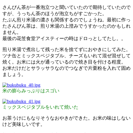
さんぴん茶が一番泡立つと聞いていたので期待していたので
すが、うっちん茶のほうが泡立ちがすごかった。
たぶん煎り米湯の濃さも関係するのでしょうね。最初に作っ
たさんぴん茶は、煎り米湯の上澄みでうすかったのかもしれ
ません。
最後の花笠食堂アイスティーの時はドロっとしてたし。。
煎り米湯で煮出して残った米を捨てずにおやきにしてみた。
ツナ缶とミックスベジタブル、チーズもいれて混ぜ混ぜして
焼く。お米には火が通っているので焼き目を付ける程度。
お米だけだとサラッサラなのでつなぎで片栗粉を入れて固め
ましょう。
米の膨らみっぷりはスゴい
ミックスベジタブルをいれて焼いた
お茶うけにもなりそうなおやきができた。お米の味はしない
けど美味しいです。