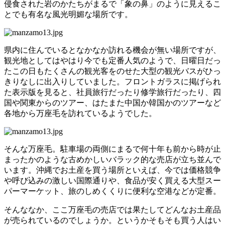
侵食された岩のかたちがまるで「象の鼻」のように見えるこ
とでも有名な風光明媚な場所です。
県内に住んでいるとなかなか訪れる機会が無い場所ですが、
観光地としてはやはり今でも定番人気のようで、日曜日だっ
たこの日もたくさんの観光客をのせた大型の観光バスがひっ
きりなしに出入りしていました。フロントガラスに掲げられ
た表示版を見ると、社員旅行だったり修学旅行だったり、四
国や関東からのツアー、はたまた中国か韓国かのツアーなど
各地から万座毛を訪れているようでした。
そんな万座毛。駐車場の両側にまるで何十年も前から時が止
まったかのような古めかしいバラック的な売店が立ち並んで
います。沖縄でお土産を買う場所といえば、今では価格競争
や呼び込みの激しい国際通りや、食品が安く買える大型スー
パーマーケット、旅のしめくくりに便利な空港などが定番。
そんななか、ここ万座毛の売店では果たしてどんなお土産品
が売られているのでしょうか。というかそもそも買う人はい