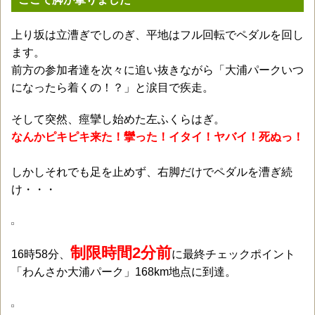
上り坂は立漕ぎでしのぎ、平地はフル回転でペダルを回し
ます。
前方の参加者達を次々に追い抜きながら「大浦パークいつ
になったら着くの！？」と涙目で疾走。
そして突然、痙攣し始めた左ふくらはぎ。
なんかピキピキ来た！攣った！イタイ！ヤバイ！死ぬっ！
しかしそれでも足を止めず、右脚だけでペダルを漕ぎ続
け・・・
制限時間2分前
16時58分、
に最終チェックポイント
「わんさか大浦パーク」168km地点に到達。