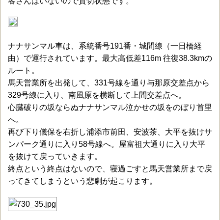
客さんはいないので貸切状態です。
ナナサンマル車は、系統番号191番・城間線（一日橋経
由）で運行されています。最大高低差116m 往復38.3kmの
ルート。
馬天営業所を出発して、331号線を通り与那原交差点から
329号線に入り、南風原を横断して上間交差点へ。
心臓破りの坂ならぬナナサンマル泣かせの坂をのぼり首里
へ。
再び下り儀保を右折し浦添市前田、安波茶、大平を抜けサ
ンパーク通りに入り58号線へ。屋富祖大通りに入り大平
を抜けて戻っていきます。
終点という終点はないので、寝過ごすと馬天営業所まで戻
ってきてしまうという悲劇が起こります。