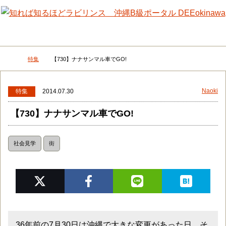
メニュー
検
特集
【730】ナナサンマル車でGO!
DEEokinawaトップ
Naoki
特集
2014.07.30
【730】ナナサンマル車でGO!
社会見学
街
36年前の7月30日は沖縄で大きな変更があった日。そ