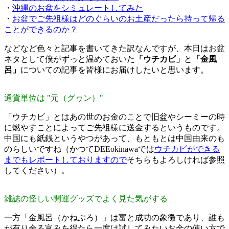
・
沖縄のお盆をシミュレートしてみた
・
お盆でご先祖様はどのぐらいのお土産だったら持って帰る
ことができるのか？
などなど色々と記事を書いてきた訳なんですが、本日はお盆
ネタとして僕がずっと温めておいた
「ウチカビ」
と
「金風
呂」
についての記事を皆様にお届けしたいと思います。
通貨単位は "元（グヮン）"
「ウチカビ」とはあの世のお金のことで旧盆やシーミーの時
に燃やすことによってご先祖様に送金するというものです。
中国にも紙銭というやつがあって、もともとは中国由来のも
のらしいですね（かつてDEEokinawaでは
ウチカビができる
までもレポートしておりますので
そちらもよろしければ参照
してください）。
雑誌の怪しい開運グッズでよく見た気がする
一方「金風呂（かねぶろ）」は富と成功の象徴であり、誰も
が有り余る富みを得たら一度は試してみたいお金の使い方で