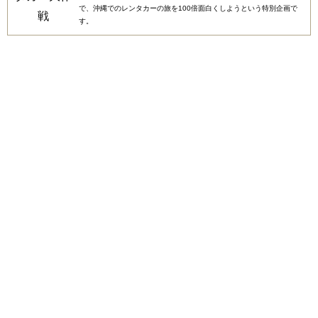
で、沖縄でのレンタカーの旅を100倍面白くしようという特別企画で
す。