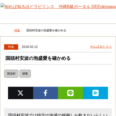
メニュー
検
特集
国頭村安波の泡盛愛を確かめる
DEEokinawaトップ
やんばるたろう
特集
2016.02.12
国頭村安波の泡盛愛を確かめる
国頭村
調査
国頭村安波では特定の泡盛の銘柄しか飲まないらしい