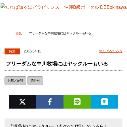
メニュー
検
特集
フリーダムな中川牧場にはヤックルーもいる
DEEokinawaトップ
やんばるたろう
特集
2016.04.11
フリーダムな中川牧場にはヤックルーもいる
お店／施設
読谷村
「読谷村にヤックルー（もののけ姫）がいるらし