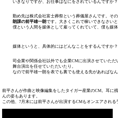
いきなりですが、お仕事はなにをされているんですか？
勤め先は株式会社富士葬祭という葬儀屋さんです。その
朗課の前平雄一朗
です。大きくこれで稼いできなさいと
僕という人間を媒体として雇ってくれていて、僕も媒体
媒体というと、具体的にはどんなことをするんですか？
司会業や関係会社以外でも企業CMに出演させていただ
舞台演出を任せていただいたり。
なので前平雄一朗を表でも裏でも使える先があればなん
前平さんが作曲と映像編集をしたタイガー産業のCM。耳に
んの姿もあります。
この他、7月末には前平さんが出演するCMもオンエアされる