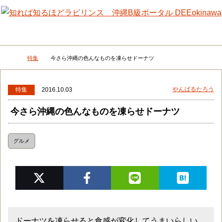
メニュー
検
特集
今さら沖縄の色んなものを凍らせドーナツ
DEEokinawaトップ
やんばるたろう
特集
2016.10.03
今さら沖縄の色んなものを凍らせドーナツ
グルメ
ドーナツを凍らせると食感が変化してうまいらしい。