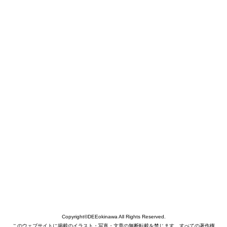
Copyright©DEEokinawa All Rights Reserved.
このウェブサイトに掲載のイラスト・写真・文章の無断転載を禁じます。すべての著作権