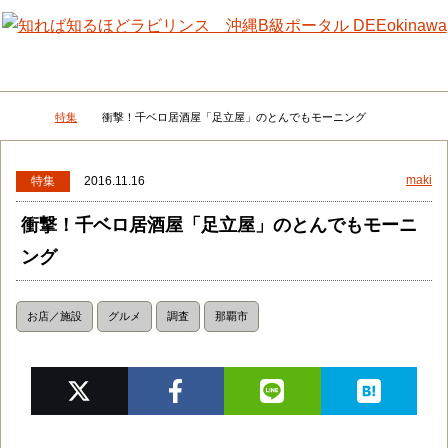
メニュー
検
特集
衝撃！千ベロ居酒屋「足立屋」のとんでもモーニング
DEEokinawaトップ
maki
特集
2016.11.16
衝撃！千ベロ居酒屋「足立屋」のとんでもモーニ
ング
お店／施設
グルメ
調査
那覇市