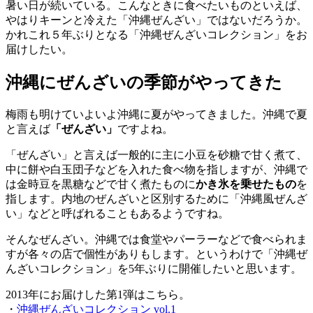
暑い日が続いている。こんなときに食べたいものといえば、
やはりキーンと冷えた「沖縄ぜんざい」ではないだろうか。
かれこれ５年ぶりとなる「沖縄ぜんざいコレクション」をお
届けしたい。
沖縄にぜんざいの季節がやってきた
梅雨も明けていよいよ沖縄に夏がやってきました。沖縄で夏
と言えば
「ぜんざい」
ですよね。
「ぜんざい」と言えば一般的に主に小豆を砂糖で甘く煮て、
中に餅や白玉団子などを入れた食べ物を指しますが、沖縄で
は金時豆を黒糖などで甘く煮たものに
かき氷を乗せたもの
を
指します。内地のぜんざいと区別するために「沖縄風ぜんざ
い」などと呼ばれることもあるようですね。
そんなぜんざい。沖縄では食堂やパーラーなどで食べられま
すが各々の店で個性がありもします。というわけで「沖縄ぜ
んざいコレクション」を5年ぶりに開催したいと思います。
2013年にお届けした第1弾はこちら。
・
沖縄ぜんざいコレクション vol.1