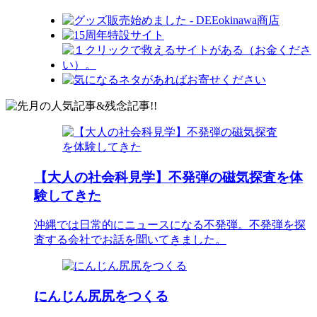
【大人の社会科見学】不発弾の磁気探査を体
験してきた
沖縄では日常的にニュースになる不発弾。不発弾を探
査する会社でお話を聞いてきました。
にんじん尻尻をつくる