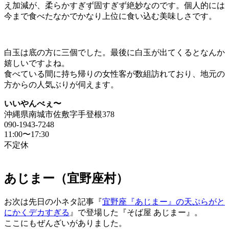
え加減が、柔らかすぎず固すぎず絶妙なのです。個人的には
今まで食べたなかでかなり上位に食い込む美味しさです。
白玉は底の方に三個でした。最後に白玉が出てくるとなんか
嬉しいですよね。
食べている間に持ち帰りの女性客が数組訪れており、地元の
方からの人気ぶりが伺えます。
いいやんべぇ〜
沖縄県南城市佐敷字手登根378
090-1943-7248
11:00〜17:30
不定休
あじまー（宜野座村）
お次は先日の小ネタ記事『
宜野座『あじまー』の天ぷらがと
にかくデカすぎる
』で登場した『そば屋 あじまー』。
ここにもぜんざいがありました。