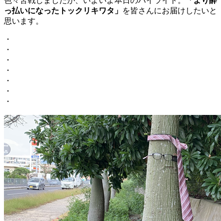
色々苦戦しましたが、いよいよ本日のハイライト。
「より酔
っ払いになったトックリキワタ」
を皆さんにお届けしたいと
思います。
・
・
・
・
・
・
・