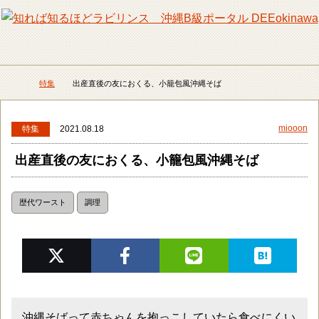
メニュー
検
特集
出産直後の友におくる、小籠包風沖縄そば
DEEokinawaトップ
miooon
特集
2021.08.18
出産直後の友におくる、小籠包風沖縄そば
歴代ワースト
調理
沖縄そばって赤ちゃんを抱っこしていたら食べにくい