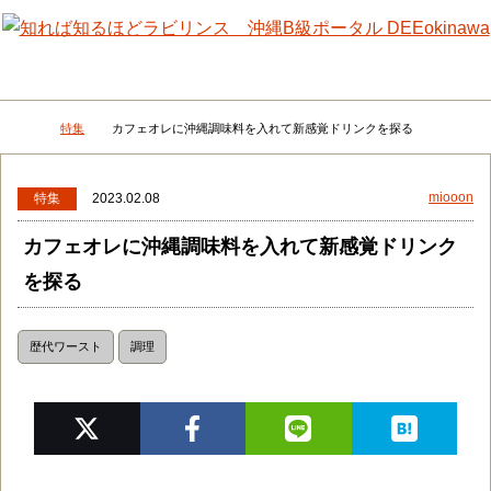
メニュー
検
特集
カフェオレに沖縄調味料を入れて新感覚ドリンクを探る
DEEokinawaトップ
miooon
特集
2023.02.08
カフェオレに沖縄調味料を入れて新感覚ドリンク
を探る
歴代ワースト
調理