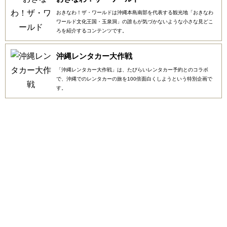
おきなわ！ザ・ワールドは沖縄本島南部を代表する観光地「おきなわ
ワールド文化王国・玉泉洞」の誰もが気づかないような小さな見どこ
ろを紹介するコンテンツです。
沖縄レンタカー大作戦
「沖縄レンタカー大作戦」は、たびらいレンタカー予約とのコラボ
で、沖縄でのレンタカーの旅を100倍面白くしようという特別企画で
す。