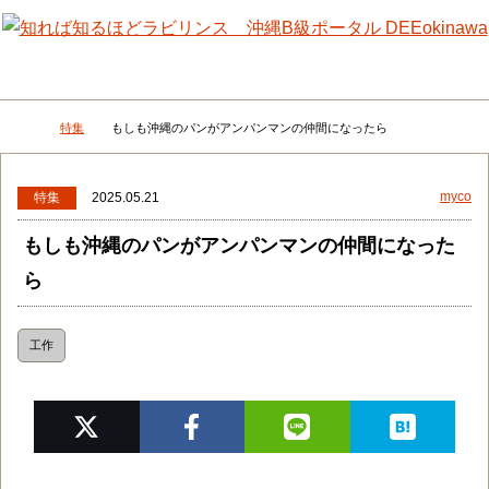
メニュー
検
特集
もしも沖縄のパンがアンパンマンの仲間になったら
DEEokinawaトップ
myco
特集
2025.05.21
もしも沖縄のパンがアンパンマンの仲間になった
ら
工作