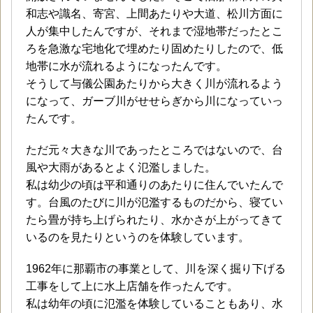
和志や識名、寄宮、上間あたりや大道、松川方面に
人が集中したんですが、それまで湿地帯だったとこ
ろを急激な宅地化で埋めたり固めたりしたので、低
地帯に水が流れるようになったんです。
そうして与儀公園あたりから大きく川が流れるよう
になって、ガーブ川がせせらぎから川になっていっ
たんです。
ただ元々大きな川であったところではないので、台
風や大雨があるとよく氾濫しました。
私は幼少の頃は平和通りのあたりに住んでいたんで
す。台風のたびに川が氾濫するものだから、寝てい
たら畳が持ち上げられたり、水かさが上がってきて
いるのを見たりというのを体験しています。
1962年に那覇市の事業として、川を深く掘り下げる
工事をして上に水上店舗を作ったんです。
私は幼年の頃に氾濫を体験していることもあり、水