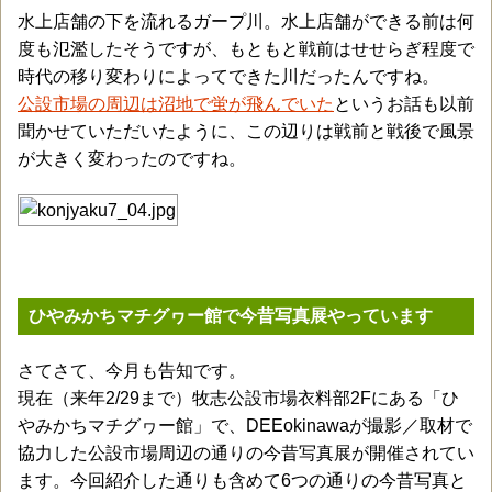
水上店舗の下を流れるガープ川。水上店舗ができる前は何
度も氾濫したそうですが、もともと戦前はせせらぎ程度で
時代の移り変わりによってできた川だったんですね。
公設市場の周辺は沼地で蛍が飛んでいた
というお話も以前
聞かせていただいたように、この辺りは戦前と戦後で風景
が大きく変わったのですね。
ひやみかちマチグヮー館で今昔写真展やっています
さてさて、今月も告知です。
現在（来年2/29まで）牧志公設市場衣料部2Fにある「ひ
やみかちマチグヮー館」で、DEEokinawaが撮影／取材で
協力した公設市場周辺の通りの今昔写真展が開催されてい
ます。今回紹介した通りも含めて6つの通りの今昔写真と