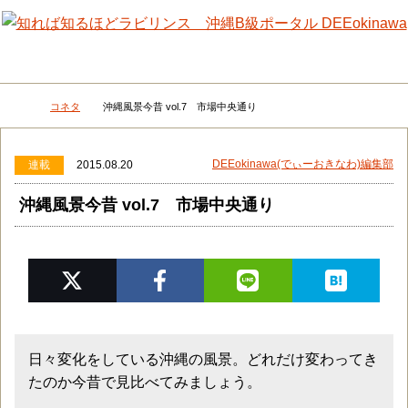
メニュー
検
コネタ
沖縄風景今昔 vol.7 市場中央通り
DEEokinawaトップ
DEEokinawa(でぃーおきなわ)編集部
連載
2015.08.20
沖縄風景今昔 vol.7 市場中央通り
日々変化をしている沖縄の風景。どれだけ変わってき
たのか今昔で見比べてみましょう。