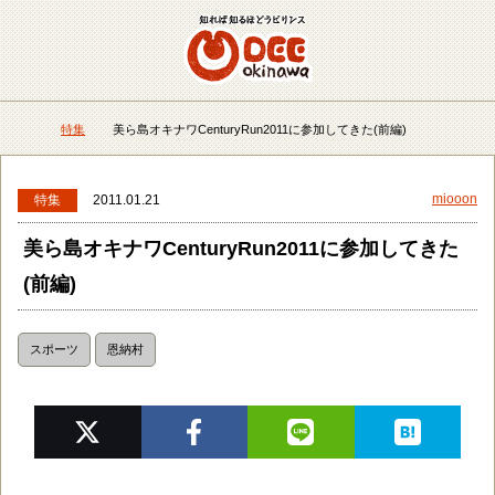
メニュー
検
特集
美ら島オキナワCenturyRun2011に参加してきた(前編)
DEEokinawaトップ
miooon
特集
2011.01.21
美ら島オキナワCenturyRun2011に参加してきた
(前編)
スポーツ
恩納村