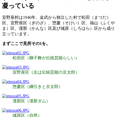
凝っている
宜野座村は1946年、金武から独立した村で松田（まつだ）
区、宜野座区（ぎのざ）、惣慶（そけい）区、福山（ふくや
ま）区、漢那（かんな）区及び城原（しろはら）区から成り
立っています。
まずここで見所その1を。
松田区（獅子舞が伝統芸能らしい）
宜野座区（左は伝統芸能の京太郎）
惣慶区（綱引きと京太郎）
漢那区（漢那ダム）
城原区（自然）