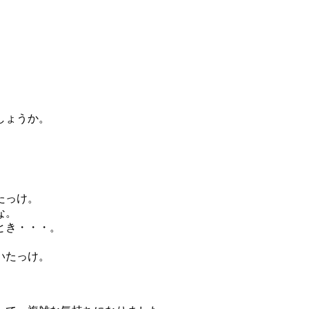
しょうか。
たっけ。
な。
とき・・・。
いたっけ。