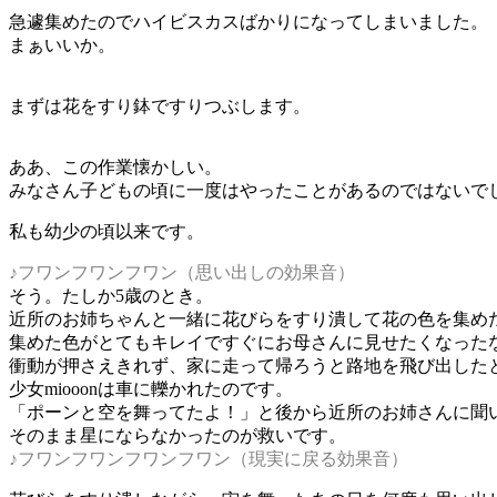
急遽集めたのでハイビスカスばかりになってしまいました。
まぁいいか。
まずは花をすり鉢ですりつぶします。
ああ、この作業懐かしい。
みなさん子どもの頃に一度はやったことがあるのではないで
私も幼少の頃以来です。
♪フワンフワンフワン（思い出しの効果音）
そう。たしか5歳のとき。
近所のお姉ちゃんと一緒に花びらをすり潰して花の色を集め
集めた色がとてもキレイですぐにお母さんに見せたくなった
衝動が押さえきれず、家に走って帰ろうと路地を飛び出した
少女miooonは車に轢かれたのです。
「ポーンと空を舞ってたよ！」と後から近所のお姉さんに聞
そのまま星にならなかったのが救いです。
♪フワンフワンフワンフワン（現実に戻る効果音）