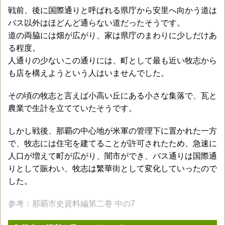
戦前、後に国際通りと呼ばれる県庁から安里へ向かう道は
バス以外はほどんど通らない道だったそうです。
道の両脇には畑が広がり、家は県庁のまわりに少しだけあ
る程度。
人通りの少ないこの通りには、町として最も近い牧志から
も店を構えようという人はいませんでした。
その頃の牧志と言えば小高い丘にある小さな集落で、瓦と
農業で生計を立てていたそうです。
しかし戦後、那覇の中心地が米軍の管理下に置かれた一方
で、牧志には住宅を建てることが許可されたため、急速に
人口が増えて町が広がり、闇市ができ、バス通りは国際通
りとして賑わい、牧志は繁華街として変化していったので
した。
参考：那覇市史資料編第二巻 中の7