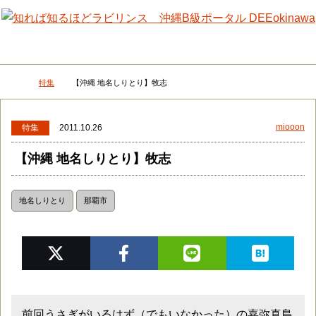
メニュー
検
特集
【沖縄 地名しりとり】牧志
DEEokinawaトップ
miooon
特集
2011.10.26
【沖縄 地名しりとり】牧志
地名しりとり
那覇市
前回うさぎがいるはず（でもいなかった）の嘉弥真島