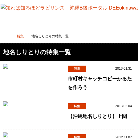
メニュー
検
特集
地名しりとりの特集一覧
DEEokinawaトップ
地名しりとりの特集一覧
2018.01.31
特集
市町村キャッチコピーかるた
を作ろう
2013.02.04
特集
【沖縄地名しりとり】上間
2012.11.07
特集