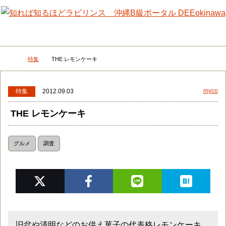
メニュー
検
特集
THE レモンケーキ
DEEokinawaトップ
myco
特集
2012.09.03
THE レモンケーキ
グルメ
調査
旧盆や清明などのお供え菓子の代表格レモンケーキ。