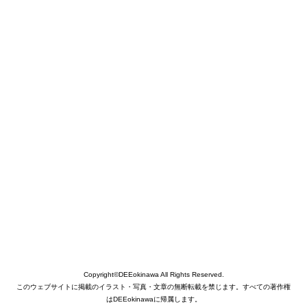
Copyright©DEEokinawa All Rights Reserved.
このウェブサイトに掲載のイラスト・写真・文章の無断転載を禁じます。すべての著作権
はDEEokinawaに帰属します。