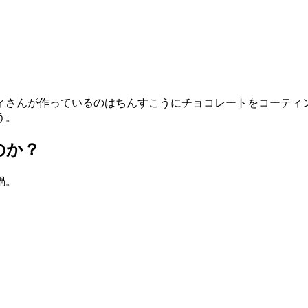
ィさんが作っているのはちんすこうにチョコレートをコーティ
う。
のか？
鍋。