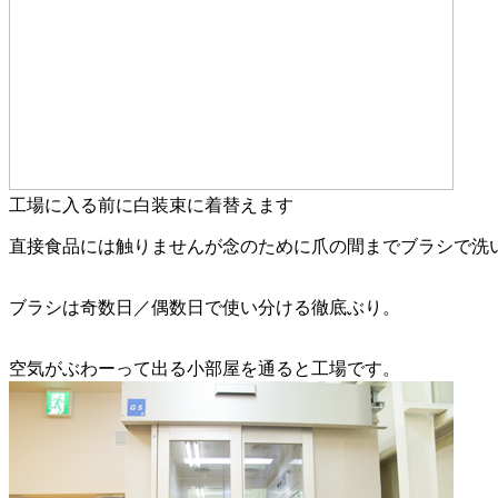
工場に入る前に白装束に着替えます
直接食品には触りませんが念のために爪の間までブラシで洗
ブラシは奇数日／偶数日で使い分ける徹底ぶり。
空気がぶわーって出る小部屋を通ると工場です。