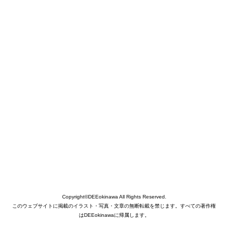
Copyright©DEEokinawa All Rights Reserved.
このウェブサイトに掲載のイラスト・写真・文章の無断転載を禁じます。すべての著作権
はDEEokinawaに帰属します。