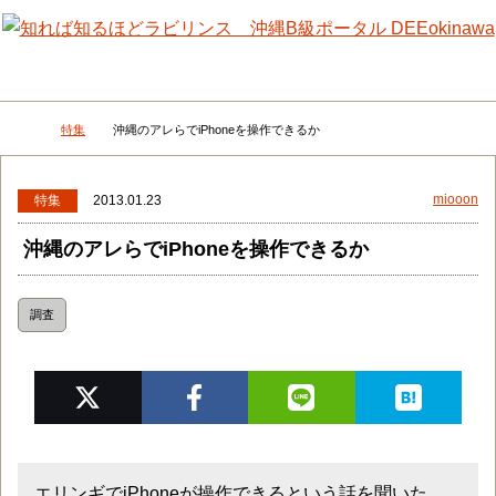
メニュー
検
特集
沖縄のアレらでiPhoneを操作できるか
DEEokinawaトップ
miooon
特集
2013.01.23
沖縄のアレらでiPhoneを操作できるか
調査
エリンギでiPhoneが操作できるという話を聞いた。