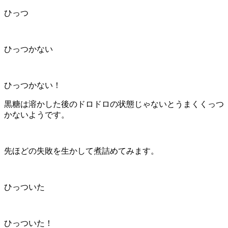
ひっつ
ひっつかない
ひっつかない！
黒糖は溶かした後のドロドロの状態じゃないとうまくくっつ
かないようです。
先ほどの失敗を生かして煮詰めてみます。
ひっついた
ひっついた！