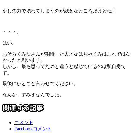
少しの力で壊れてしまうのが残念なところだけどね！
・・・。
はい。
おそらくみなさんが期待した大きなはちゃぐみはこれではな
かったと思います。
しかし、最も思ってたのと違うと感じているのは私自身で
す。
最後にひとこと言わせてください。
なんか、すみませんでした。
コメント
Facebookコメント