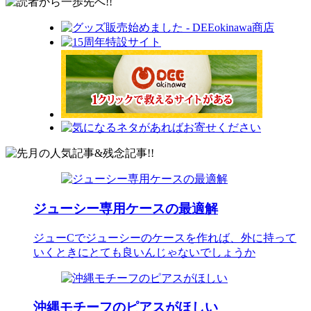
ジューシー専用ケースの最適解
ジューCでジューシーのケースを作れば、外に持って
いくときにとても良いんじゃないでしょうか
沖縄モチーフのピアスがほしい