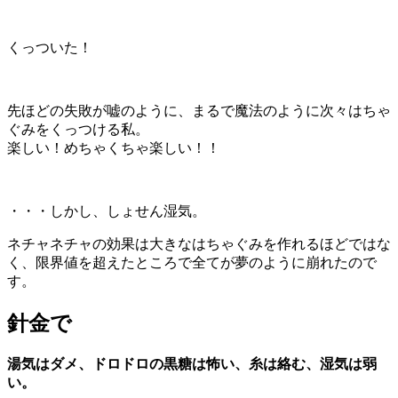
くっついた！
先ほどの失敗が嘘のように、まるで魔法のように次々はちゃ
ぐみをくっつける私。
楽しい！めちゃくちゃ楽しい！！
・・・しかし、しょせん湿気。
ネチャネチャの効果は大きなはちゃぐみを作れるほどではな
く、限界値を超えたところで全てが夢のように崩れたので
す。
針金で
湯気はダメ、ドロドロの黒糖は怖い、糸は絡む、湿気は弱
い。