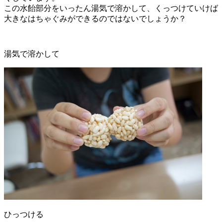
この水飴部分をいったん湯気で溶かして、くっつけていけば
大きなはちゃぐみができるのではないでしょうか？
湯気で溶かして
ひっつける