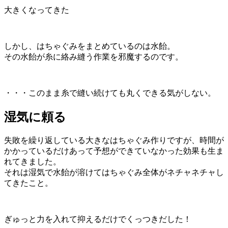
大きくなってきた
しかし、はちゃぐみをまとめているのは水飴。
その水飴が糸に絡み縫う作業を邪魔するのです。
・・・このまま糸で縫い続けても丸くできる気がしない。
湿気に頼る
失敗を繰り返している大きなはちゃぐみ作りですが、時間が
かかっているだけあって予想ができていなかった効果も生ま
れてきました。
それは湿気で水飴が溶けてはちゃぐみ全体がネチャネチャし
てきたこと。
ぎゅっと力を入れて抑えるだけでくっつきだした！