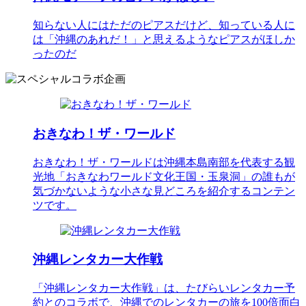
知らない人にはただのピアスだけど、知っている人に
は「沖縄のあれだ！」と思えるようなピアスがほしか
ったのだ
おきなわ！ザ・ワールド
おきなわ！ザ・ワールドは沖縄本島南部を代表する観
光地「おきなわワールド文化王国・玉泉洞」の誰もが
気づかないような小さな見どころを紹介するコンテン
ツです。
沖縄レンタカー大作戦
「沖縄レンタカー大作戦」は、たびらいレンタカー予
約とのコラボで、沖縄でのレンタカーの旅を100倍面白