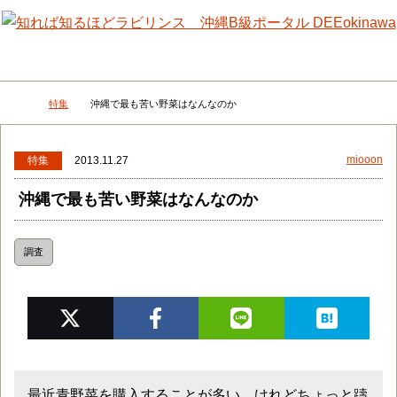
メニュー
検
特集
沖縄で最も苦い野菜はなんなのか
DEEokinawaトップ
miooon
特集
2013.11.27
沖縄で最も苦い野菜はなんなのか
調査
最近青野菜を購入することが多い。けれどちょっと躊