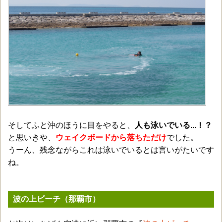
そしてふと沖のほうに目をやると、
人も泳いでいる...！？
と思いきや、
ウェイクボードから落ちただけ
でした。
うーん、残念ながらこれは泳いでいるとは言いがたいです
ね。
波の上ビーチ（那覇市）