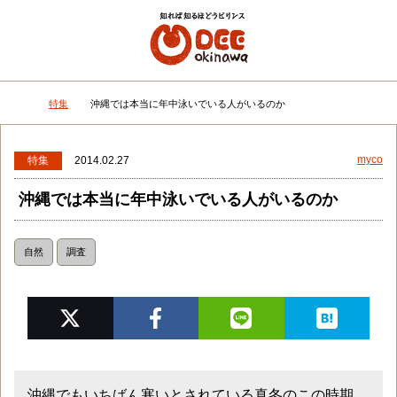
メニュー
検
特集
沖縄では本当に年中泳いでいる人がいるのか
DEEokinawaトップ
myco
特集
2014.02.27
沖縄では本当に年中泳いでいる人がいるのか
自然
調査
沖縄でもいちばん寒いとされている真冬のこの時期。