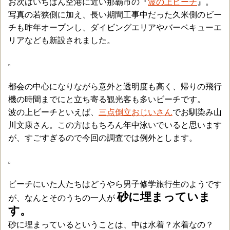
お次はいちばん空港に近い那覇市の『
波の上ビーチ
』。
写真の若狭側に加え、長い期間工事中だった久米側のビー
チも昨年オープンし、ダイビングエリアやバーベキューエ
リアなども新設されました。
都会の中心になりながら意外と透明度も高く、帰りの飛行
機の時間までにと立ち寄る観光客も多いビーチです。
波の上ビーチといえば、
三点倒立おじいさん
でお馴染み山
川文康さん。この方はもちろん年中泳いでいると思います
が、すごすぎるので今回の調査では例外とします。
ビーチにいた人たちはどうやら男子修学旅行生のようです
砂に埋まっていま
が、なんとそのうちの一人が
す。
砂に埋まっているということは、中は水着？水着なの？