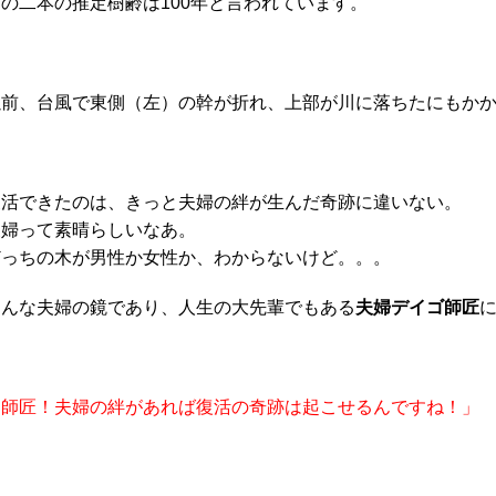
この二本の推定樹齢は100年と言われています。
以前、台風で東側（左）の幹が折れ、上部が川に落ちたにもか
復活できたのは、きっと夫婦の絆が生んだ奇跡に違いない。
夫婦って素晴らしいなあ。
どっちの木が男性か女性か、わからないけど。。。
そんな夫婦の鏡であり、人生の大先輩でもある
夫婦デイゴ師匠
「師匠！夫婦の絆があれば復活の奇跡は起こせるんですね！」