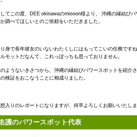
してこの度、DEE okinawaのmiooon様より、 沖縄の
うか調べてほしいとのご依頼をいただきました。
独り身で長年彼女のいないわたくしにはもってこいの任務です
モルモットだなんて、これっぽっちも思っておりません。
このようないきさつから、沖縄の縁結びパワースポットを紹介さ
上の検証をおこなうことに相成りました。
妄想入りのレポートになりますが、何卒よろしくお願いいたし
名護のパワースポット代表