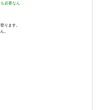
力も必要なん
を登ります。
せん。