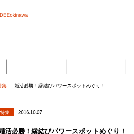
覧
コラボ記事一覧
DEEokinawaとは
特集
婚活必勝！縁結びパワースポットめぐり！
okinawaトップ
特集
2016.10.07
婚活必勝！縁結びパワースポットめぐり！