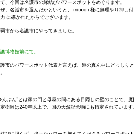
さて、今回は名護市の縁結びパワースポットをめぐります。
ぜ、名護市を選んだかというと、 miooon 様に無理やり押
の力 に導かれたからでございます。
那覇市から名護市にやってきました。
名護博物館前にて。
名護市のパワースポット代表と言えば、道の真ん中にどっしり
か。
"ひんぷん"とは家の門と母屋の間にある目隠しの壁のことで、
推定樹齢は240年以上で、国の天然記念物にも指定されています
縁結びに限らず、強大なパワーを与えてくださるパワースポッ