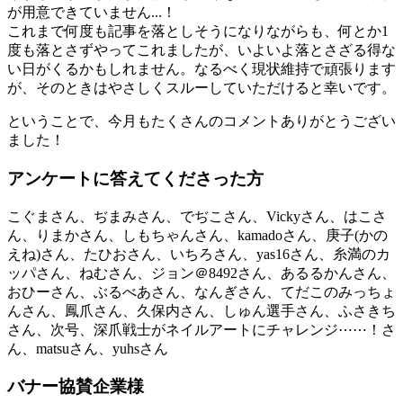
が用意できていません...！
これまで何度も記事を落としそうになりながらも、何とか1
度も落とさずやってこれましたが、いよいよ落とさざる得な
い日がくるかもしれません。なるべく現状維持で頑張ります
が、そのときはやさしくスルーしていただけると幸いです。
ということで、今月もたくさんのコメントありがとうござい
ました！
アンケートに答えてくださった方
こぐまさん、ぢまみさん、でぢこさん、Vickyさん、はこさ
ん、りまかさん、しもちゃんさん、kamadoさん、庚子(かの
えね)さん、たひおさん、いちろさん、yas16さん、糸満のカ
ッパさん、ねむさん、ジョン＠8492さん、あるるかんさん、
おひーさん、ぶるべあさん、なんぎさん、てだこのみっちょ
んさん、鳳爪さん、久保内さん、しゅん選手さん、ふさきち
さん、次号、深爪戦士がネイルアートにチャレンジ⋯⋯！さ
ん、matsuさん、yuhsさん
バナー協賛企業様