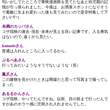
匂いがしてたところで東映漫画祭を見てたなあと幼児期の記
憶が引っ張られました。今後は、お洒落スポットになりそう
で素敵に生まれ変わった後も見てみたいので是非特集して下
さい(^∇^)
糸満のカッパさん
コザ琉映の過去･現在･未来が見える良い記事です。入る勇気
はないので､遠くから見たい。
kamadoさん
普通は入れんところに入ってるから。
ぶるべあさん
行ってみたいようなそうでないような（笑）
鳳爪さん
この建物を見かけたときは廃墟だと思って写真まで撮ってし
まった
あるるかんさん
コザ琉映、
やってたんですね。以前、目の前まで行ったんで
すがあのホラー感に圧倒され入れませんでした。