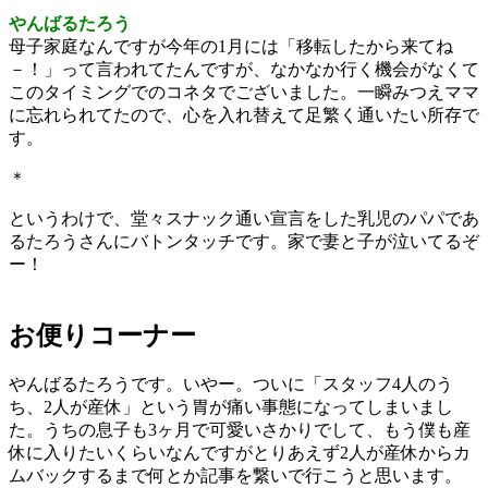
やんばるたろう
母子家庭なんですが今年の1月には「移転したから来てね
－！」って言われてたんですが、なかなか行く機会がなくて
このタイミングでのコネタでございました。一瞬みつえママ
に忘れられてたので、心を入れ替えて足繁く通いたい所存で
す。
＊
というわけで、堂々スナック通い宣言をした乳児のパパであ
るたろうさんにバトンタッチです。家で妻と子が泣いてるぞ
ー！
お便りコーナー
やんばるたろうです。いやー。ついに「スタッフ4人のう
ち、2人が産休」という胃が痛い事態になってしまいまし
た。うちの息子も3ヶ月で可愛いさかりでして、もう僕も産
休に入りたいくらいなんですがとりあえず2人が産休からカ
ムバックするまで何とか記事を繋いで行こうと思います。