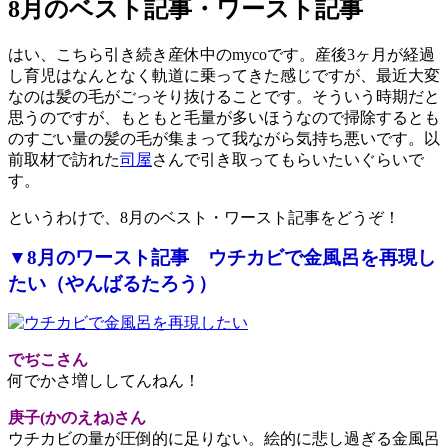
8月のベスト記事・ワースト記事
はい、こちら引き続き産休中のmycoです。産後3ヶ月が経過
し育児はなんとなく軌道に乗ってきた感じですが、最近大変
なのは髪の毛がごっそり抜けることです。そういう時期だと
思うのですが、もともと毛量が多いほうなので掃除するとも
のすごい量の髪の毛が集まって我ながら気持ち悪いです。以
前取材で訪れた
司屋
さんで引き取ってもらいたいぐらいで
す。
というわけで、8月のベスト・ワースト記事をどうぞ！
▼8月のワースト記事 ウチカビで金風呂を再現し
たい（やんばるたろう）
でぢこさん
何でかさ増ししてんねん！
庚子(かのえね)さん
ウチカビの量が圧倒的に足りない。絵的に悲し過ぎる金風呂