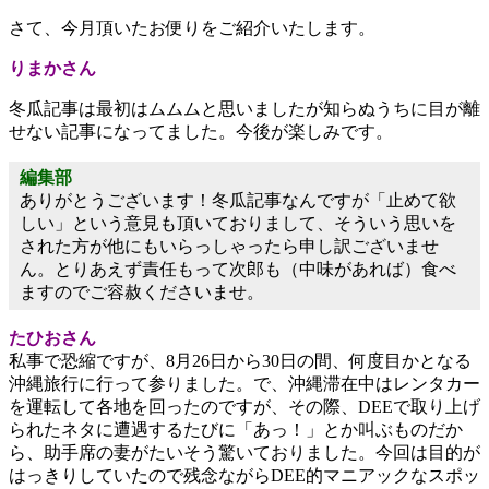
さて、今月頂いたお便りをご紹介いたします。
りまかさん
冬瓜記事は最初はムムムと思いましたが知らぬうちに目が離
せない記事になってました。今後が楽しみです。
編集部
ありがとうございます！冬瓜記事なんですが「止めて欲
しい」という意見も頂いておりまして、そういう思いを
された方が他にもいらっしゃったら申し訳ございませ
ん。とりあえず責任もって次郎も（中味があれば）食べ
ますのでご容赦くださいませ。
たひおさん
私事で恐縮ですが、8月26日から30日の間、何度目かとなる
沖縄旅行に行って参りました。で、沖縄滞在中はレンタカー
を運転して各地を回ったのですが、その際、DEEで取り上げ
られたネタに遭遇するたびに「あっ！」とか叫ぶものだか
ら、助手席の妻がたいそう驚いておりました。今回は目的が
はっきりしていたので残念ながらDEE的マニアックなスポッ