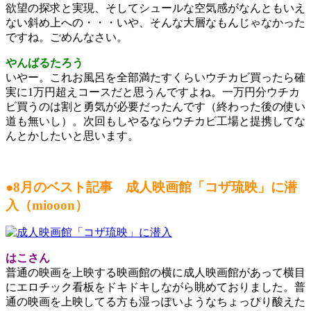
欲望の探求と実現、そしてシュールな空気感がなんともいえ
ない斜め上への・・・いや、そんな大層なもんじゃなかった
ですね。ごめんなさい。
やんばるたろう
いやー。これお風呂を全部満たすくらいウチカビ買ったら確
実に1万円超えコースだと思うんですよね。一万円分ウチカ
ビ買うのは割と勇気が必要だったんです（終わった後の使い
道も無いし）。次回もしやるならウチカビ工場と提携してな
んとかしたいと思います。
●8月のベスト記事 成人映画館「コザ琉映」に潜
入（miooon）
はこさん
普通の映画を上映する映画館の横に成人映画館があって横目
にエロチック看板をドキドキしながら眺めておりました。普
通の映画を上映してる方も湿っぽいようなちょっぴり酸えた