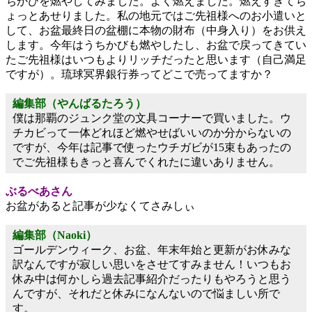
ちかびを燃やしてみました。よく燃えました。燃えすぎてち
ょっとあせりました。私の地元ではご先祖様へのお小遣いと
して、お盆最終日の盆棚に本物の財布（中身入り）をお供え
します。今年はうちかびも燃やしたし、お盆で戻ってきてい
たご先祖様はいつもよりリッチだったと思います（自己満足
ですが）。琉球冥界銀行券ってどこで売ってますか？
編集部（やんばるたろう）
僕は那覇のジュンク堂の文具コーナーで買いました。ウ
チカビって一体どれほど燃やせばいいのか分からないの
ですが、今年は記事で使ったウチガビが15束もあったの
でご先祖様もきっと喜んでくれたに違いありません。
ぶるべあさん
お盆があると記事が少なくてさみしぃ
編集部（Naoki）
ゴールデンウィーク、お盆、年末年始と更新がお休みな
訳なんですが寂しい思いをさせてすみません！いつもお
休み中は何かしら過去記事紹介だったりもやろうと思う
んですが、それだと休みになんないので悩ましい所で
す。