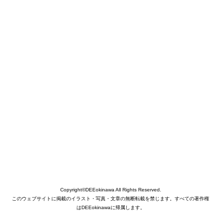
Copyright©DEEokinawa All Rights Reserved.
このウェブサイトに掲載のイラスト・写真・文章の無断転載を禁じます。すべての著作権
はDEEokinawaに帰属します。