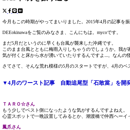
今月もこの時期がやってまいりました。2015年4月の記事
DEEokinawaをご覧のみなさま、こんにちは。mycoです。
まだ5月だというのに早くも台風が襲来した沖縄です。
このまま台風とともに梅雨入りしちゃうのでしょうか。我が
気が付くと床から水が湧いていたりするんですよ...。なんの
さてさて、そんな荒れ模様の5月のスタートですが、4月のベ
▼4月のワースト記事 自動追尾型「石敢當」を開
ＴＡＲＯ☆さん
もう少しでベスト側になったような気がするんですよねえ。
心霊スポットで一晩設置してみるとか、潮渡橋で仲西ヘーイ
鳳爪さん