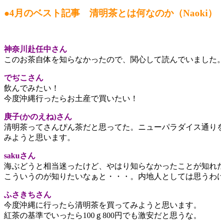
●4月のベスト記事 清明茶とは何なのか（Naoki）
神奈川赴任中さん
このお茶自体を知らなかったので、関心して読んでいました
でぢこさん
飲んでみたい！
今度沖縄行ったらお土産で買いたい！
庚子(かのえね)さん
清明茶ってさんぴん茶だと思ってた。ニューパラダイス通り
みようと思います。
sakuさん
海ぶどうと相当迷ったけど、やはり知らなかったことが知れ
こういうのが知りたいなぁと・・・。内地人としては思うわ
ふさきちさん
今度沖縄に行ったら清明茶を買ってみようと思います。
紅茶の基準でいったら100ｇ800円でも激安だと思うな。