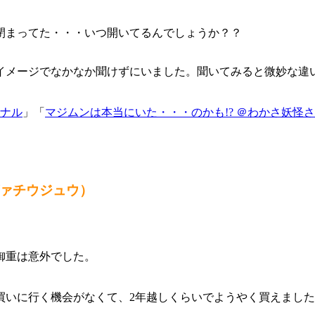
閉まってた・・・いつ開いてるんでしょうか？？
イメージでなかなか聞けずにいました。聞いてみると微妙な違
ナル
」「
マジムンは本当にいた・・・のかも!? ＠わかさ妖怪
グァチウジュウ）
御重は意外でした。
いに行く機会がなくて、2年越しくらいでようやく買えました