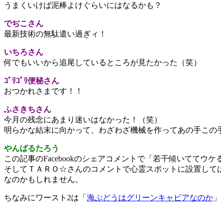
うまくいけば泥棒よけぐらいにはなるかも？
でぢこさん
最新技術の無駄遣い過ぎィ！
いちろさん
何でもいいから追尾しているところが見たかった（笑）
ｺﾞﾘｺﾞﾘ便秘さん
おつかれさまです！！
ふさきちさん
今月の残念にあまり迷いはなかった！（笑）
明らかな結末に向かって、わざわざ機械を作ってあの手この
やんばるたろう
この記事のFacebookのシェアコメントで「若干傾いてて
そしてＴＡＲＯ☆さんのコメントで心霊スポットに設置して
なのかもしれません。
ちなみにワースト2は「
海ぶどうはグリーンキャビアなのか
」